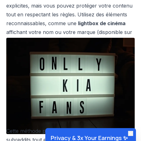
explicites, mais vous pouvez protéger votre contenu
tout en respectant les règles. Utilisez des éléments
reconnaissables, comme une
lightbox de cinéma
affichant votre nom ou votre marque (disponible sur
Amazon), ou un autre élément distinctif.
Cette méthode permet de respecter les règles des
Privacy & 3x Your Earnings ✨
subreddits tout en laissant une trace subtile mais